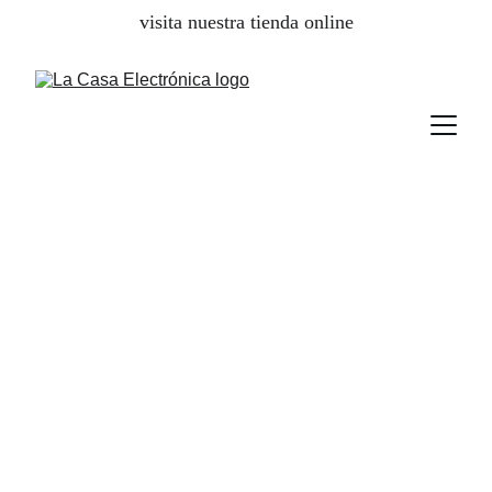
visita nuestra tienda online
No lo tires,
Repáralo!!!
Servicio técnico oficial para tus 