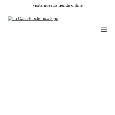
visita nuestra tienda online
No lo tires,
Repáralo!!!
Servicio técnico oficial para tus 